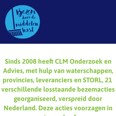
Sinds 2008 heeft CLM Onderzoek en
Advies, met hulp van waterschappen,
provincies, leveranciers en STORL, 21
verschillende losstaande bezemacties
georganiseerd, verspreid door
Nederland. Deze acties voorzagen in